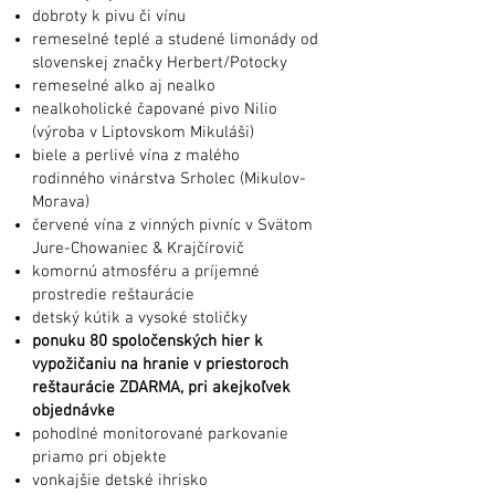
dobroty k pivu či vínu
remeselné teplé a studené limonády od
slovenskej značky Herbert/Potocky
remeselné alko aj nealko
nealkoholické čapované pivo Nilio
(výroba v Liptovskom Mikuláši)
biele a perlivé vína z malého
rodinného
vinárstva Srholec (Mikulov-
Morava)
červené vína z vinných pivníc v Svätom
Jure-Chowaniec & Krajčírovič
komornú atmosféru a príjemné
prostredie reštaurácie
detský kútik a vysoké stoličky
ponuku 8
0 spoločenských hier k
vypožičaniu na hranie v priestoroch
reštaurácie ZDARMA, pri akejkoľvek
objednávke
pohodlné monitorované parkovanie
priamo pri objekte
vonkajšie detské ihrisko