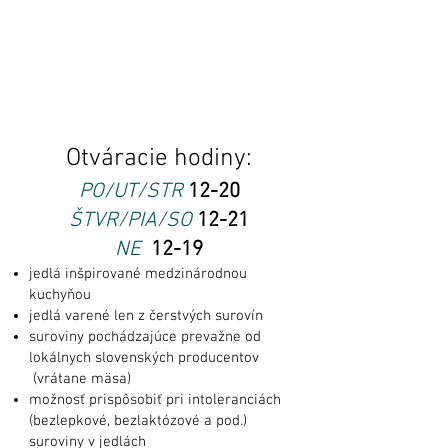
REŠTAURÁCIA
Otváracie hodiny:
PO/UT/STR
12-20
ŠTVR/PIA/SO
12-21
NE
12-19
jedlá inšpirované medzinárodnou
kuchyňou
jedlá varené len z čerstvých surovín
suroviny pochádzajúce prevažne od
lokálnych slovenských producentov
(vrátane mäsa)
možnosť prispôsobiť pri intoleranciách
(bezlepkové, bezlaktózové a pod.)
suroviny v jedlách